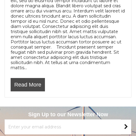
elit, sed do eiusmod tempor incididunt ut labore et
dolore magna aliqua. Blandit libero volutpat sed cras
ornare arcu dui vivamus arcu. Interdum velit laoreet id
donec ultrices tincidunt arcu. A diam sollicitudin
tempor id eu nisl nunc. Donec et odio pellentesque
diam volutpat. Consectetur adipiscing elit duis
tristique sollicitudin nibh sit. Amet mattis vulputate
enim nulla aliquet porttitor lacus luctus accumsan.
Porttitor lacus luctus accumsan tortor posuere ac ut
consequat semper. Tincidunt praesent semper
feugiat nibh sed pulvinar proin gravida hendrerit. Sit
amet consectetur adipiscing elit duis tristique
sollicitudin nibh. At tellus at urna condimentum
mattis...
Read More
Sign Up to our Newsletter Now