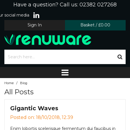
Have a question? Call us: 02382 027268
r social media
Sign In
Basket
/
£0.00
/
Home
Blog
All Posts
Gigantic Waves
Posted on: 18/10/2018, 12:39
Enim lobortis scelerisque fermentum dui faucibus in