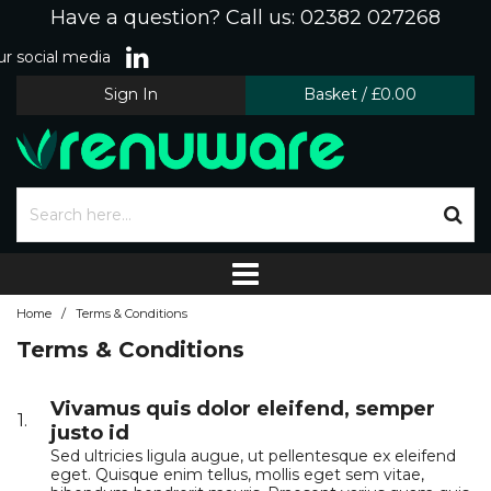
Have a question? Call us: 02382 027268
r social media
Sign In
Basket
/
£0.00
/
Home
Terms & Conditions
Terms & Conditions
Vivamus quis dolor eleifend, semper
1.
justo id
Sed ultricies ligula augue, ut pellentesque ex eleifend
eget. Quisque enim tellus, mollis eget sem vitae,