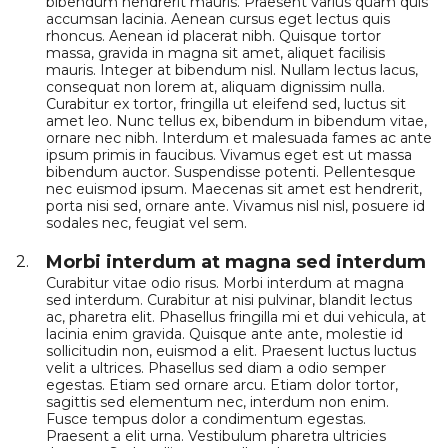
bibendum hendrerit mauris. Praesent varius quam quis
accumsan lacinia. Aenean cursus eget lectus quis
rhoncus. Aenean id placerat nibh. Quisque tortor
massa, gravida in magna sit amet, aliquet facilisis
mauris. Integer at bibendum nisl. Nullam lectus lacus,
consequat non lorem at, aliquam dignissim nulla.
Curabitur ex tortor, fringilla ut eleifend sed, luctus sit
amet leo. Nunc tellus ex, bibendum in bibendum vitae,
ornare nec nibh. Interdum et malesuada fames ac ante
ipsum primis in faucibus. Vivamus eget est ut massa
bibendum auctor. Suspendisse potenti. Pellentesque
nec euismod ipsum. Maecenas sit amet est hendrerit,
porta nisi sed, ornare ante. Vivamus nisl nisl, posuere id
sodales nec, feugiat vel sem.
Morbi interdum at magna sed interdum
2.
Curabitur vitae odio risus. Morbi interdum at magna
sed interdum. Curabitur at nisi pulvinar, blandit lectus
ac, pharetra elit. Phasellus fringilla mi et dui vehicula, at
lacinia enim gravida. Quisque ante ante, molestie id
sollicitudin non, euismod a elit. Praesent luctus luctus
velit a ultrices. Phasellus sed diam a odio semper
egestas. Etiam sed ornare arcu. Etiam dolor tortor,
sagittis sed elementum nec, interdum non enim.
Fusce tempus dolor a condimentum egestas.
Praesent a elit urna. Vestibulum pharetra ultricies