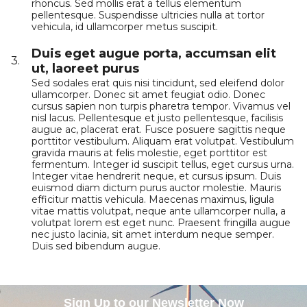
rhoncus. Sed mollis erat a tellus elementum
pellentesque. Suspendisse ultricies nulla at tortor
vehicula, id ullamcorper metus suscipit.
Duis eget augue porta, accumsan elit
3.
ut, laoreet purus
Sed sodales erat quis nisi tincidunt, sed eleifend dolor
ullamcorper. Donec sit amet feugiat odio. Donec
cursus sapien non turpis pharetra tempor. Vivamus vel
nisl lacus. Pellentesque et justo pellentesque, facilisis
augue ac, placerat erat. Fusce posuere sagittis neque
porttitor vestibulum. Aliquam erat volutpat. Vestibulum
gravida mauris at felis molestie, eget porttitor est
fermentum. Integer id suscipit tellus, eget cursus urna.
Integer vitae hendrerit neque, et cursus ipsum. Duis
euismod diam dictum purus auctor molestie. Mauris
efficitur mattis vehicula. Maecenas maximus, ligula
vitae mattis volutpat, neque ante ullamcorper nulla, a
volutpat lorem est eget nunc. Praesent fringilla augue
nec justo lacinia, sit amet interdum neque semper.
Duis sed bibendum augue.
Sign Up to our Newsletter Now