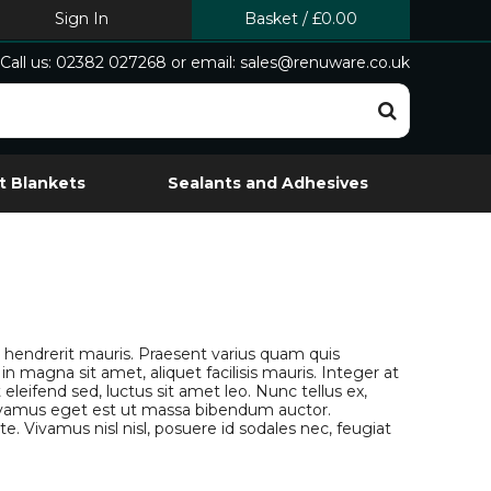
Sign In
Basket
/
£0.00
Call us: 02382 027268 or email: sales@renuware.co.uk
t Blankets
Sealants and Adhesives
m hendrerit mauris. Praesent varius quam quis
 magna sit amet, aliquet facilisis mauris. Integer at
 eleifend sed, luctus sit amet leo. Nunc tellus ex,
Vivamus eget est ut massa bibendum auctor.
. Vivamus nisl nisl, posuere id sodales nec, feugiat