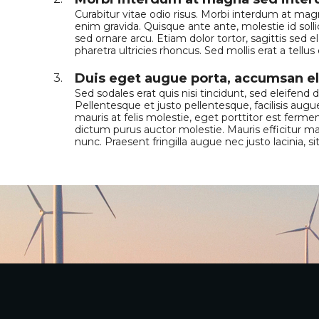
Curabitur vitae odio risus. Morbi interdum at magna 
enim gravida. Quisque ante ante, molestie id solli
sed ornare arcu. Etiam dolor tortor, sagittis s
pharetra ultricies rhoncus. Sed mollis erat a tell
Duis eget augue porta, accumsan eli
3.
Sed sodales erat quis nisi tincidunt, sed eleifend
Pellentesque et justo pellentesque, facilisis augu
mauris at felis molestie, eget porttitor est ferm
dictum purus auctor molestie. Mauris efficitur ma
nunc. Praesent fringilla augue nec justo lacinia