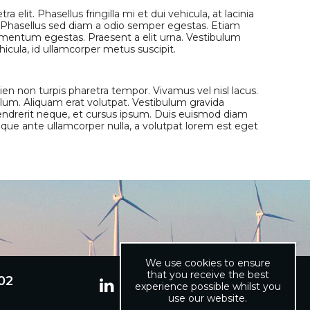
 elit. Phasellus fringilla mi et dui vehicula, at lacinia
es. Phasellus sed diam a odio semper egestas. Etiam
imentum egestas. Praesent a elit urna. Vestibulum
hicula, id ullamcorper metus suscipit.
ien non turpis pharetra tempor. Vivamus vel nisl lacus.
bulum. Aliquam erat volutpat. Vestibulum gravida
e hendrerit neque, et cursus ipsum. Duis euismod diam
eque ante ullamcorper nulla, a volutpat lorem est eget
We use cookies to ensure
that you receive the best
02
experience possible whilst you
use our website.