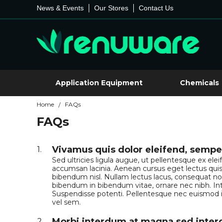
News & Events
Our Stores
Contact Us
Application Equipment
Chemicals
Home
FAQs
/
FAQs
Vivamus quis dolor eleifend, semper
1.
Sed ultricies ligula augue, ut pellentesque ex el
accumsan lacinia. Aenean cursus eget lectus quis 
bibendum nisl. Nullam lectus lacus, consequat non l
bibendum in bibendum vitae, ornare nec nibh. I
Suspendisse potenti. Pellentesque nec euismod ips
vel sem.
Morbi interdum at magna sed inte
2.