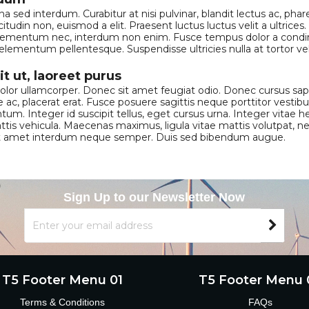
sed interdum. Curabitur at nisi pulvinar, blandit lectus ac, pharetra
citudin non, euismod a elit. Praesent luctus luctus velit a ultric
ed elementum nec, interdum non enim. Fusce tempus dolor a cond
us elementum pellentesque. Suspendisse ultricies nulla at tortor ve
t ut, laoreet purus
 dolor ullamcorper. Donec sit amet feugiat odio. Donec cursus sap
e ac, placerat erat. Fusce posuere sagittis neque porttitor vesti
entum. Integer id suscipit tellus, eget cursus urna. Integer vita
ttis vehicula. Maecenas maximus, ligula vitae mattis volutpat, n
, sit amet interdum neque semper. Duis sed bibendum augue.
Sign Up to our Newsletter Now
T5 Footer Menu 01
T5 Footer Menu 
Terms & Conditions
FAQs