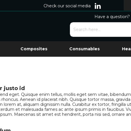
Check our social media
Have a question? 
Composites
Consumables
Hea
 justo id
eifend eget. Quisque enim tellus, mollis eget sem vitae, bibendu
rhoncus. Aenean id placerat nibh. Quisque tortor massa, gravida in
orem at, aliquam dignissim nulla. Curabitur ex tortor, fringilla ut
nterdum et malesuada fames ac ante ipsum primis in faucibus. 
um. Maecenas sit amet est hendrerit, porta nisi sed, ornare ante
rdum